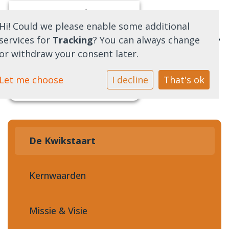
Hi! Could we please enable some additional
services for
Tracking
? You can always change
or withdraw your consent later.
Home
Let me choose
I decline
That's ok
Over ons
Praktische Informatie
De Kwikstaart
Contact
Kernwaarden
Downloads
Missie & Visie