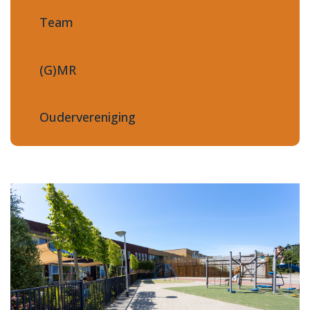
Team
(G)MR
Oudervereniging