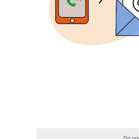
Do yo