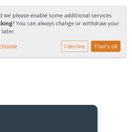
ld we please enable some additional services
cking
? You can always change or withdraw your
later.
choose
I decline
That's ok