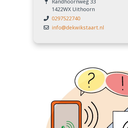
Randhoornweg 33
1422WX Uithoorn
0297522740
info@dekwikstaart.nl