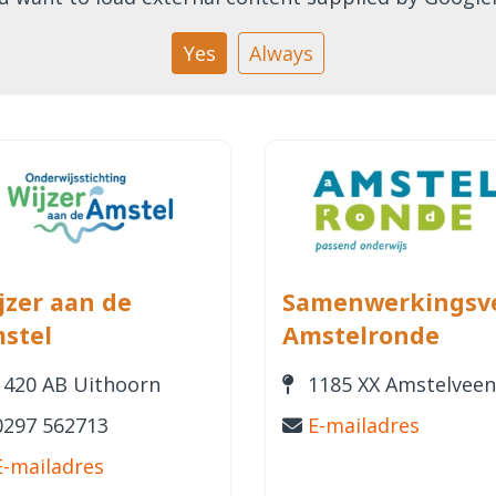
Yes
Always
jzer aan de
Samenwerkingsv
stel
Amstelronde
1420 AB Uithoorn
1185 XX Amstelvee
0297 562713
E-mailadres
E-mailadres