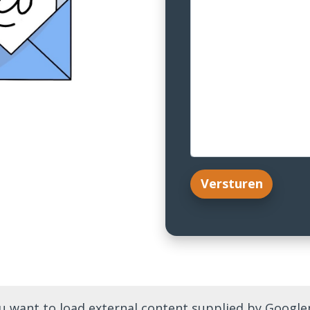
Versturen
u want to load external content supplied by
Google