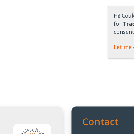
Hi! Cou
for
Tra
consent 
Let me 
Contact